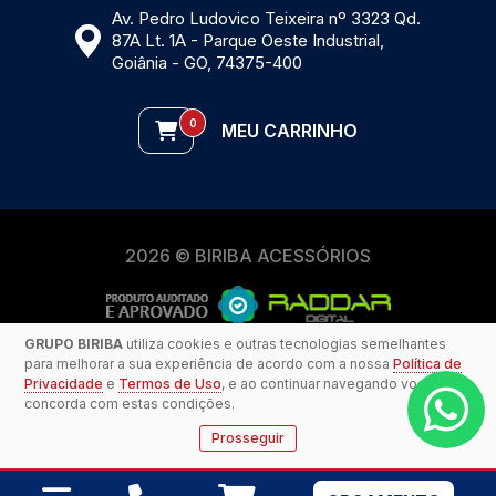
Av. Pedro Ludovico Teixeira nº 3323 Qd.
87A Lt. 1A - Parque Oeste Industrial,
Goiânia - GO, 74375-400
0
MEU CARRINHO
2026 © BIRIBA ACESSÓRIOS
GRUPO BIRIBA
utiliza cookies e outras tecnologias semelhantes
para melhorar a sua experiência de acordo com a nossa
Política de
Privacidade
e
Termos de Uso
, e ao continuar navegando você
concorda com estas condições.
Prosseguir