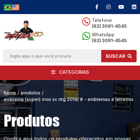
Telefone
(62) 3091-4545
WhatsApp
(62) 3091-4545
BUSCAR
CATEGORIAS
home
/
produtos
/
emblema (super) inox sc ntg 2019/ # - emblemas e letreiros
Produtos
Confira aqui todos os produtos oferecidos
em nossas