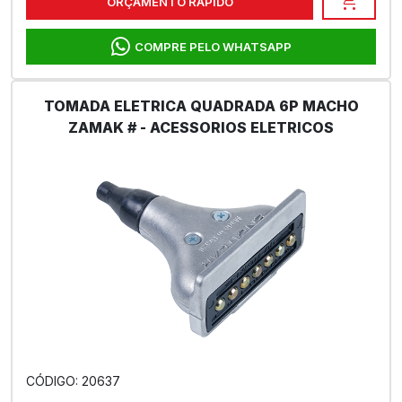
shopping_cart
ORÇAMENTO RÁPIDO
COMPRE PELO WHATSAPP
TOMADA ELETRICA QUADRADA 6P MACHO
ZAMAK # - ACESSORIOS ELETRICOS
CÓDIGO: 20637