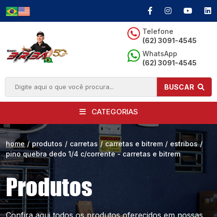
Telefone
(62) 3091-4545
WhatsApp
(62) 3091-4545
BUSCAR
CATEGORIAS
home
/
produtos
/
carretas
/
carretas e bitrem
/
estribos
/
pino quebra dedo 1/4 c/corrente - carretas e bitrem
Produtos
Confira aqui todos os produtos oferecidos
em nossas