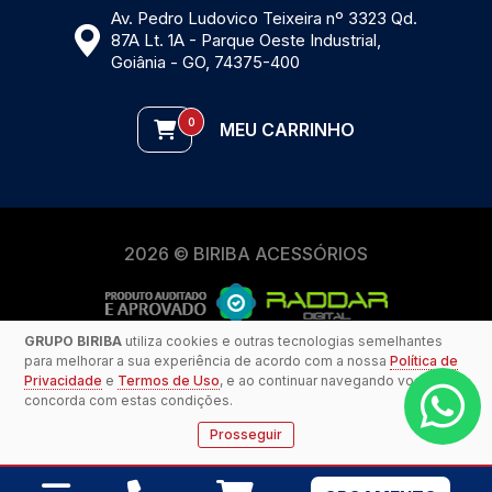
Av. Pedro Ludovico Teixeira nº 3323 Qd.
87A Lt. 1A - Parque Oeste Industrial,
Goiânia - GO, 74375-400
0
MEU CARRINHO
2026 © BIRIBA ACESSÓRIOS
GRUPO BIRIBA
utiliza cookies e outras tecnologias semelhantes
para melhorar a sua experiência de acordo com a nossa
Política de
Privacidade
e
Termos de Uso
, e ao continuar navegando você
concorda com estas condições.
Prosseguir