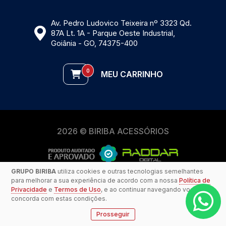
Av. Pedro Ludovico Teixeira nº 3323 Qd.
87A Lt. 1A - Parque Oeste Industrial,
Goiânia - GO, 74375-400
0
MEU CARRINHO
2026 © BIRIBA ACESSÓRIOS
GRUPO BIRIBA
utiliza cookies e outras tecnologias semelhantes
para melhorar a sua experiência de acordo com a nossa
Política de
Privacidade
e
Termos de Uso
, e ao continuar navegando você
concorda com estas condições.
Prosseguir