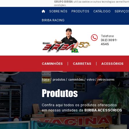
GRUPO BIRIBA
utiliza cooki
condições.
SOBRE NÓS
PRODUTOS
BIRIBA RACING
CAMINHÕES
CARRETA
home
/
produtos
/
caminhões
/
vo