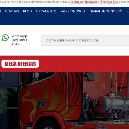
es e outras tecnologias semelhantes para melhorar a sua experiência de ac
CATÁLOGO
SERVIÇOS
DÚVIDAS
BLOG
ORÇAME
Telefone
WhatsApp
(62) 3091-
(62) 3091-
4545
4545
B
MEGA OFERTAS
S
ACESSÓRIOS
lvo
/
retrovisores