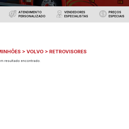
utos oferecidos
RIBA ACESSÓRIOS
VÁRIAS OPÇÕES
ATENDIMENTO
DE PAGAMENTOS
PERSONALIZADO
CAMINHÕES > VOLVO > 