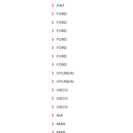
CAMINHÕES
Todos os produtos
CHEVROLET
DAF
DAF
DAF
DAF
DAF - RADIOCOMU
FIAT