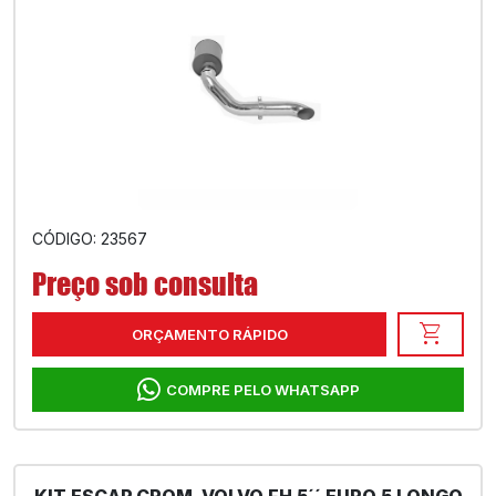
CÓDIGO: 23567
Preço sob consulta
shopping_cart
ORÇAMENTO RÁPIDO
COMPRE PELO WHATSAPP