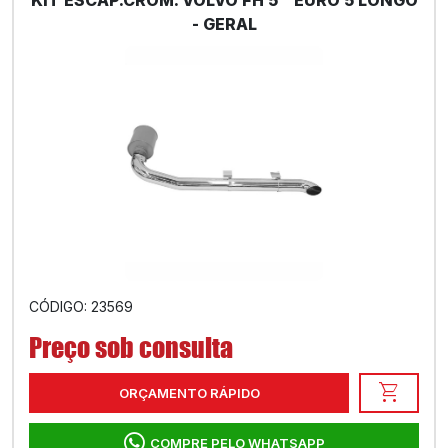
KIT ESCAP.CROM. VOLVO FH 5´´ EURO 5 LONGO
- GERAL
CÓDIGO: 23569
Preço sob consulta
shopping_cart
ORÇAMENTO RÁPIDO
COMPRE PELO WHATSAPP