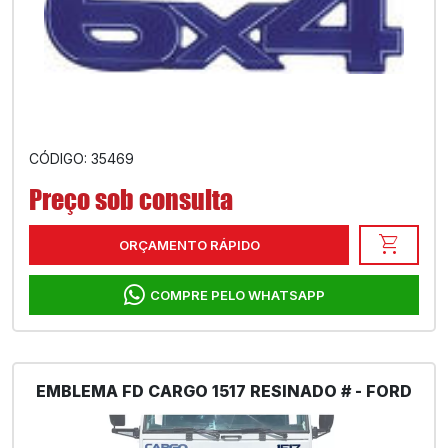
CÓDIGO: 35469
Preço sob consulta
shopping_cart
ORÇAMENTO RÁPIDO
COMPRE PELO WHATSAPP
EMBLEMA FD CARGO 1517 RESINADO # - FORD