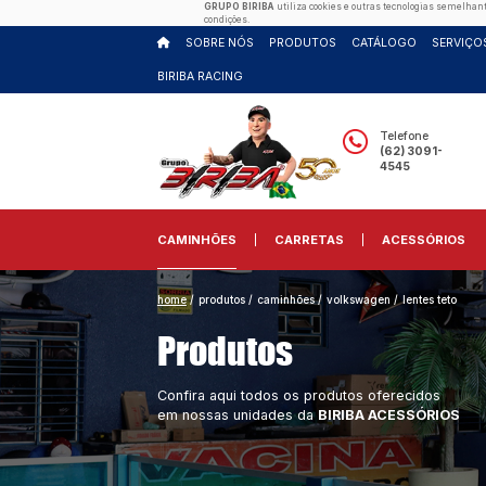
GRUPO BIRIBA
utiliza cooki
condições.
SOBRE NÓS
PRODUTOS
BIRIBA RACING
CAMINHÕES
CARRETA
home
/
produtos
/
caminhões
/
vo