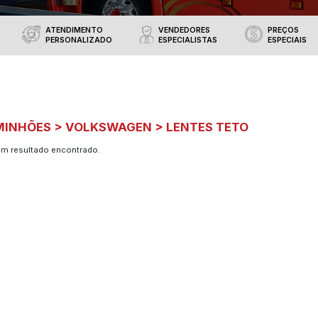
utos oferecidos
RIBA ACESSÓRIOS
VÁRIAS OPÇÕES
ATENDIMENTO
DE PAGAMENTOS
PERSONALIZADO
CAMINHÕES > VOLKSWAG