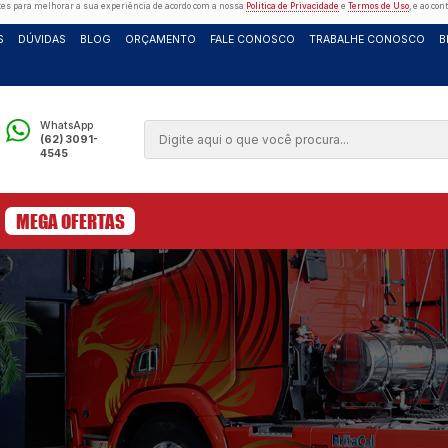
es e outras tecnologias semelhantes para melhorar a sua experiência de ac
CATÁLOGO
SERVIÇOS
DÚVIDAS
BLOG
ORÇAME
Telefone
WhatsApp
(62) 3091-
(62) 3091-
4545
4545
B
MEGA OFERTAS
S
ACESSÓRIOS
lkswagen
/
lentes teto