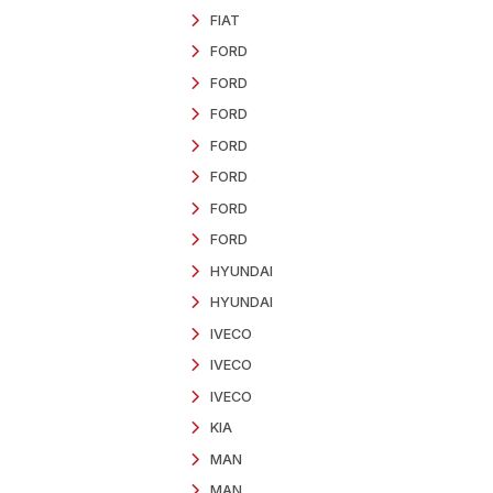
CAMINHÕES
Todos os produtos
CHEVROLET
DAF
DAF
DAF
DAF
DAF - RADIOCOMU
FIAT