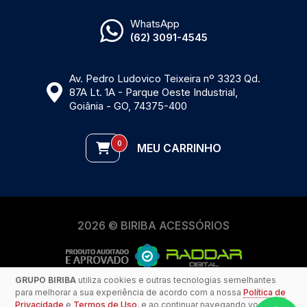
WhatsApp
(62) 3091-4545
Av. Pedro Ludovico Teixeira nº 3323 Qd.
87A Lt. 1A - Parque Oeste Industrial,
Goiânia - GO, 74375-400
0
MEU CARRINHO
2026 © BIRIBA ACESSÓRIOS
GRUPO BIRIBA
utiliza cookies e outras tecnologias semelhantes
para melhorar a sua experiência de acordo com a nossa
Política de
Privacidade
e
Termos de Uso
, e ao continuar navegando você