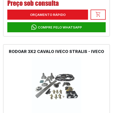
Preço sob consulta
shopping_cart
ORÇAMENTO RÁPIDO
COMPRE PELO WHATSAPP
RODOAR 3X2 CAVALO IVECO STRALIS - IVECO