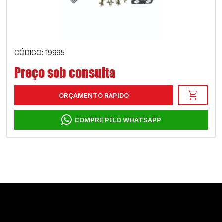
CÓDIGO: 19995
Preço sob consulta
shopping_cart
ORÇAMENTO RÁPIDO
COMPRE PELO WHATSAPP