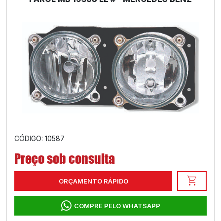
CÓDIGO: 10587
Preço sob consulta
shopping_cart
ORÇAMENTO RÁPIDO
COMPRE PELO WHATSAPP