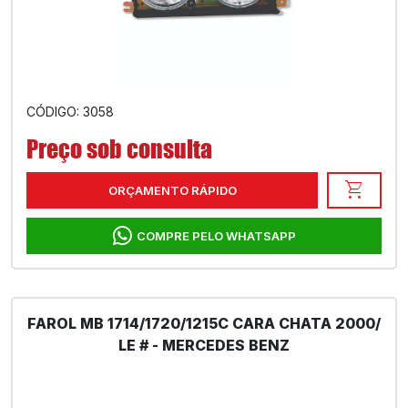
CÓDIGO: 3058
Preço sob consulta
shopping_cart
ORÇAMENTO RÁPIDO
COMPRE PELO WHATSAPP
FAROL MB 1714/1720/1215C CARA CHATA 2000/
LE # - MERCEDES BENZ