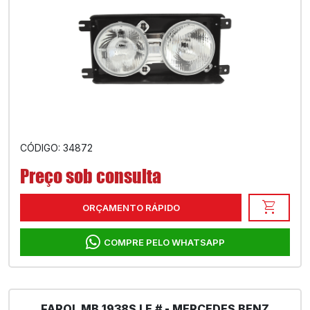
CÓDIGO: 34872
Preço sob consulta
shopping_cart
ORÇAMENTO RÁPIDO
COMPRE PELO WHATSAPP
FAROL MB 1938S LE # - MERCEDES BENZ