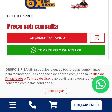
CÓDIGO: 42868
Preço sob consulta
shopping_cart
ORÇAMENTO RÁPIDO
COMPRE PELO WHATSAPP
GRUPO BIRIBA
utiliza cookies e outras tecnologias semelhantes
FAROL MB ATEGO 2006/2010 LE LISO # -
para melhorar a sua experiência de acordo com a nossa
Política de
Privacidade
e
Termos de Uso
, e ao continuar navegando você
MERCEDES BENZ
concorda com estas condições.
Prosseguir
ORÇAMENTO