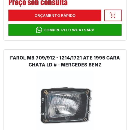
Preço sob consulta
shopping_cart
ORÇAMENTO RÁPIDO
COMPRE PELO WHATSAPP
FAROL MB 709/912 - 1214/1721 ATE 1995 CARA
CHATA LD # - MERCEDES BENZ