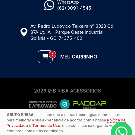
WhatsApp
(62) 3091-4545
Av. Pedro Ludovico Teixeira nº 3323 Qd.
87A Lt. 1A - Parque Oeste Industrial,
Goiânia - GO, 74375-400
0
MEU CARRINHO
2026 © BIRIBA ACESSÓRIOS
GRUPO BIRIBA
utiliza cookies e outras tecnologias semelhantes
para melhorar a sua experiência de acordo com a nossa
Política de
Privacidade
e
Termos de Uso
, e ao continuar navegando você
concorda com estas condições.