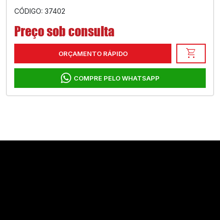
CÓDIGO: 37402
Preço sob consulta
shopping_cart
ORÇAMENTO RÁPIDO
COMPRE PELO WHATSAPP