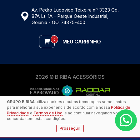
Av. Pedro Ludovico Teixeira nº 3323 Qd.
87A Lt. 1A - Parque Oeste Industrial,
Goiânia - GO, 74375-400
0
MEU CARRINHO
2026 © BIRIBA ACESSÓRIOS
GRUPO BIRIBA
utiliza cookies e outras tecnologias semelhantes
para melhorar a sua experiência de acordo com a nossa
Política de
Privacidade
e
Termos de Uso
, e ao continuar navegando você
concorda com estas condições.
Prosseguir