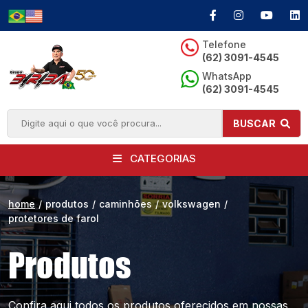
Telefone
(62) 3091-4545
WhatsApp
(62) 3091-4545
BUSCAR
CATEGORIAS
home
/
produtos
/
caminhões
/
volkswagen
/
protetores de farol
Produtos
Confira aqui todos os produtos oferecidos
em nossas